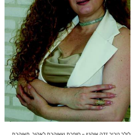
לילך טביב זדה אוקנין – סופרת שאוהבת לאהוב, מאוהבת