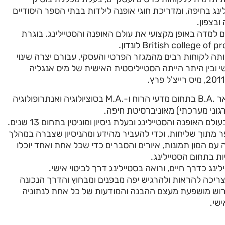
לינג בחיפה, ומדריכת חוגי אופנה לילדות בבתי הספר היסודיים
ובצפון.
ם למדה באופן מקצועי את עולם האופנה והסטיילינג. בוגרת
British college o לונדון.
ותה לקוחות רבים מהמגזר הפרטי והעסקי, עבורם יצרה שינוי
י ובין היתר הייתה הסטייליסטית האישית של מיס אנגליה
לילך הינה בעלת תואר .B.A בתחום מדעי הרוח ו-.M.A בסוציולוגיה ואנתרופולוגיה
וני מערכתי) מאוניברסיטת חיפה.
האופנה והסטיילינג ובעלת ניסיון ומוניטין בתחום 13 שנים.
מתוך שליחות, וכדי להעביר מהידע ומהניסיון שצברה במהלך
עם המון תמונות, איורים והסברים כדי שכל אחת ואחד יוכלו
יות בתחום הסטיילינג.
ינג כדרך חיים, ורואה בסטיילינג דרך לביטוי אישי.
יכה להראות ולהרגיש יפה מבפנים ומבחוץ והדרך הנכונה
וש מושפעת מעצם ההבנה והמודעות של כל אחת לנתוניה
שי.