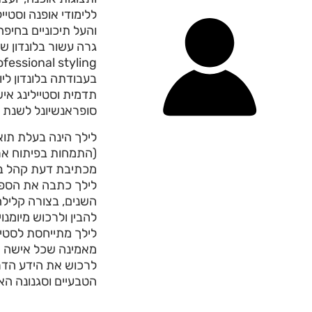
ללימודי אופנה וסטיי
והעל תיכוניים בחיפה 
גרה עשור בלונדון ש
f professional styling
בעבודתה בלונדון ליו
תדמית וסטיילינג איש
סופראנשיונל לשנת 2011, מיס רייצ'ל פרץ.
(התמחות בפיתוח ארג
מכתיבת דעת קהל בעולם 
לילך כתבה את הספר 
השנים, בצורה קלילה 
להבין ולרכוש מיומנו
לילך מתייחסת לסטייל
מאמינה שכל אישה צר
לרכוש את הידע הדר
הטבעיים וסגנונה האי