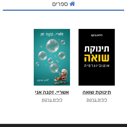
ספרים
תינוקת שואה
אשריי, זקנה אני
לילית ברקת
לילית ברקת