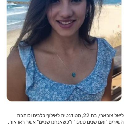
ליאל צובארי, בת 22, סטודנטית לאילוף כלבים וכותבת
השירים "ואם שנינו טעינו" ו"כשאנחנו שניים" אשר ראו אור.