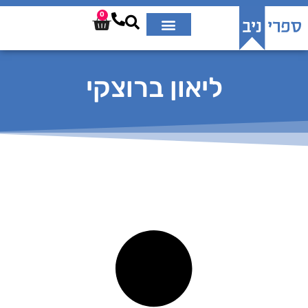
0
ליאון ברוצקי