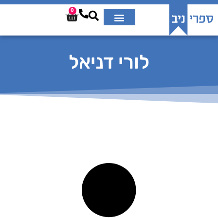
0
לורי דניאל