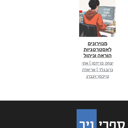
מנוירונים
לאסטרטגיות
הוראה וניהול
יצחק פרידמן | אתי
גרובגלד | אריאלה
טייכמן־וינברג