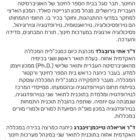
החינוך, חבר סגל בבית הספר לחינוך של האוניברסיטה
העברית בירושלים, מנהל מכון הנרייטה סאלד, המכון הארצי
למחקר במדעי ההתנהגות, וחוקר בכיר בו. תחומי התמחותו
הם נוירופסיכולוגיה, נוירואנטומיה, נוירופדגוגיה ונוירוניהול,
פסיכולוגיה ארגונית במערכות חינוך, תורת המבחנים, מדידה
והערכה.
ד"ר אתי גרובגלד
מכהנת כיום כמנכ"לית המכללה
האקדמית אחוה. בעלת תואר ראשון ושני בכימיה
מהאוניברסיטה העברית ותואר שלישי (.Ph.D) ממכון ויצמן
למדע. בעבר כיהנה כראש בית הספר לחינוך ורקטור
המכללה. מעבר לתפקידה כמנכ"לית המכללה עוסקת
בפיתוח תחום הנוירופדגוגיה ובהטמעתו. ממייסדי המרכז
לנוירופדגויה ומלמדת בתוכנית לתואר שני בנוירופדגוגיה,
שנמנתה עם יוזמיה. שותפה בהובלת תוכנית התמחות
בנוירופדגוגיה במכון מופ"ת המיועדת למורים ולמורי מורים
במכללות.
ד"ר אריאלה טייכמן־וינברג
כיהנה כמרצה בכירה במכללה
האקדמית אחוה בתוכנית לתואר שני במינהל מערכות חינוך