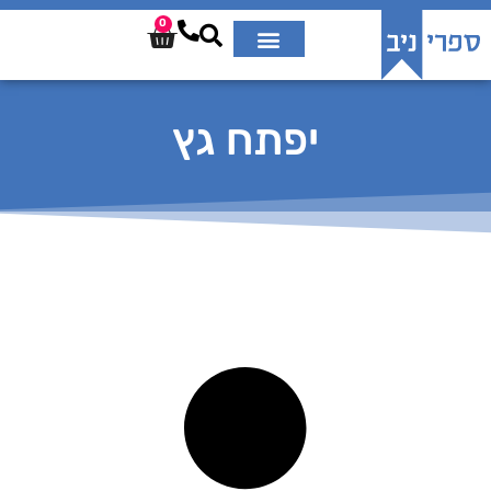
0
יפתח גץ