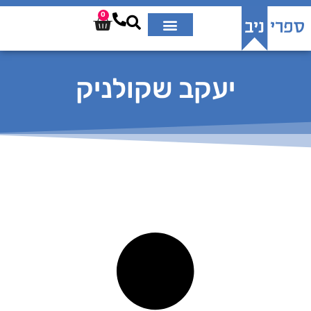
0
יעקב שקולניק