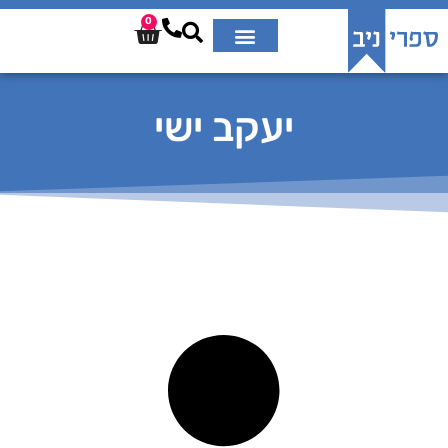
0
יעקב ישי