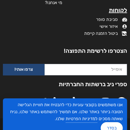
מי אנחנו?
לקוחות
סביבת סופר
איזור אישי
ביטול הזמנה קיימת
הצטרפו לרשימת התפוצה!
צרפו אותי!
ספרי ניב ברשתות החברתיות
אנו משתמשים בקובצי עוגיות כדי להבטיח את חוויית הגלישה
הטובה ביותר באתר שלנו. אם תמשיך להשתמש באתר שלנו, נניח
שאתה מסכים
למדיניות הפרטיות
שלנו.
עיצוב ובניית האתר: ספרי ניב © כל הזכויות שמורות. בוקסאי טכנולוגיות בע"מ שד אבא
בסדר
אבן 16 הרצליה 4672534, מדינת ישראל