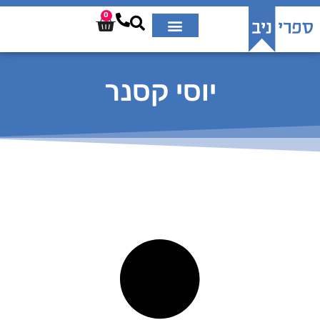
0
יוסי קסנר