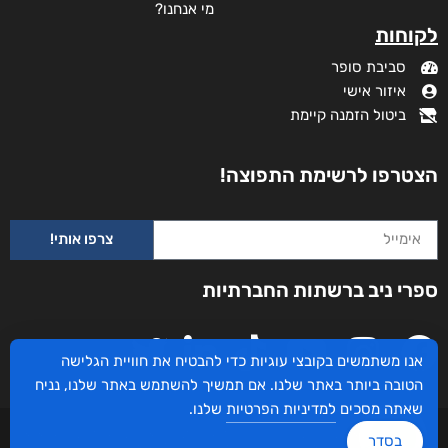
מי אנחנו?
לקוחות
סביבת סופר
איזור אישי
ביטול הזמנה קיימת
הצטרפו לרשימת התפוצה!
צרפו אותי!
ספרי ניב ברשתות החברתיות
אנו משתמשים בקובצי עוגיות כדי להבטיח את חוויית הגלישה
הטובה ביותר באתר שלנו. אם תמשיך להשתמש באתר שלנו, נניח
שאתה מסכים
למדיניות הפרטיות
שלנו.
עיצוב ובניית האתר: ספרי ניב © כל הזכויות שמורות. בוקסאי טכנולוגיות בע"מ שד אבא
בסדר
אבן 16 הרצליה 4672534, מדינת ישראל