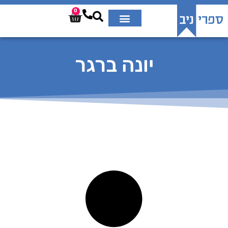
0
יונה ברגר