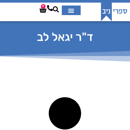
0
ד"ר יגאל לב