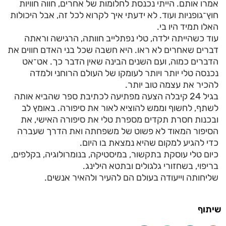
אמרו אותם. הייתי נכנסת לחלומות של אחרים, חווה חוויות
חוץ־גופניות ועוד. לא ידעתי איך לקרוא לכל זה, אבל היכולות
האלו תמיד היו בי.
עוד כשהייתה ילדה, טלי נפתלייב חוותה, הרגישה וראתה
דברים שאחרים לא ראו. היא חשבה שכל בני האדם חווים את
הדברים כמוה, ועם השנים הבינה שאין הדבר כך. אט־אט
נכנסה טלי יותר ויותר לעומקו של העולם הרוחני ולמדה
להכיר את עצמה טוב יותר.
בגיל 24 קיבלה הצעה מפתיעה לכתיבת ספר שהביא אותה
לשתף, לחשוף וממש להוציא לאור את סיפורה. באומץ לב
ובכנות חסרת תקדים מספרת טלי את סיפורה האישי, את
הסיפור המאוד לא פשוט של משפחתה ואת הדרך שעברה
כדי להגיע למקום שהיא נמצאת בו היום.
כיום טלי עוסקת בתקשור, במיסטיקה, בנומרולוגיה, בקלפים,
בריפוי, בשחזורי גלגולים ובתטא הילינג.
שליחותה וייעודה בעולם הם להעיר ולהאיר אנשים.
שיתוף