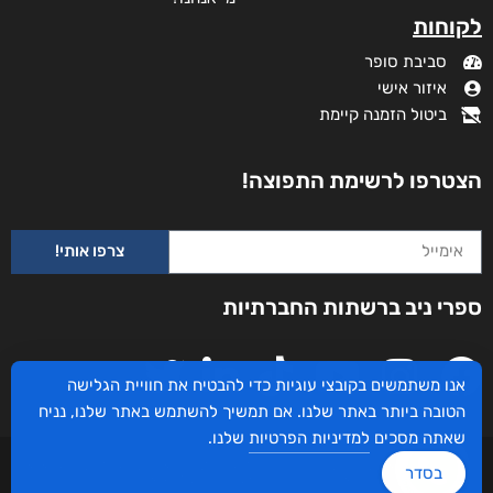
לקוחות
סביבת סופר
איזור אישי
ביטול הזמנה קיימת
הצטרפו לרשימת התפוצה!
צרפו אותי!
ספרי ניב ברשתות החברתיות
אנו משתמשים בקובצי עוגיות כדי להבטיח את חוויית הגלישה
הטובה ביותר באתר שלנו. אם תמשיך להשתמש באתר שלנו, נניח
שאתה מסכים
למדיניות הפרטיות
שלנו.
עיצוב ובניית האתר: ספרי ניב © כל הזכויות שמורות. בוקסאי טכנולוגיות בע"מ שד אבא
בסדר
אבן 16 הרצליה 4672534, מדינת ישראל