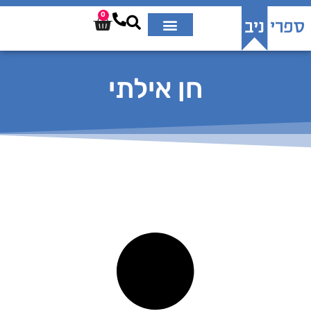
0
חן אילתי