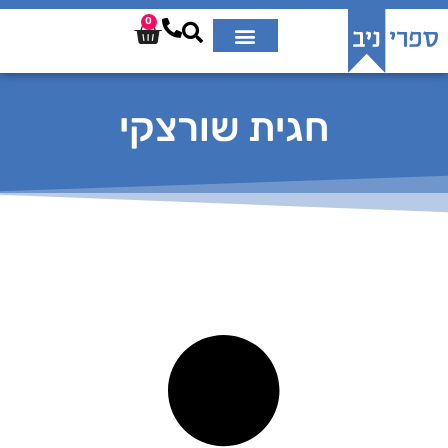
0
חגית שורצקי