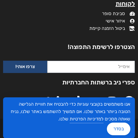
לקוחות
סביבת סופר
איזור אישי
ביטול הזמנה קיימת
הצטרפו לרשימת התפוצה!
צרפו אותי!
ספרי ניב ברשתות החברתיות
אנו משתמשים בקובצי עוגיות כדי להבטיח את חוויית הגלישה
הטובה ביותר באתר שלנו. אם תמשיך להשתמש באתר שלנו, נניח
שאתה מסכים
למדיניות הפרטיות
שלנו.
עיצוב ובניית האתר: ספרי ניב © כל הזכויות שמורות. בוקסאי טכנולוגיות בע"מ שד אבא
בסדר
אבן 16 הרצליה 4672534, מדינת ישראל