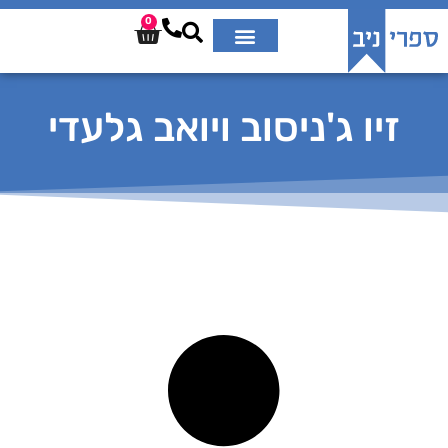
0
זיו ג'ניסוב ויואב גלעדי