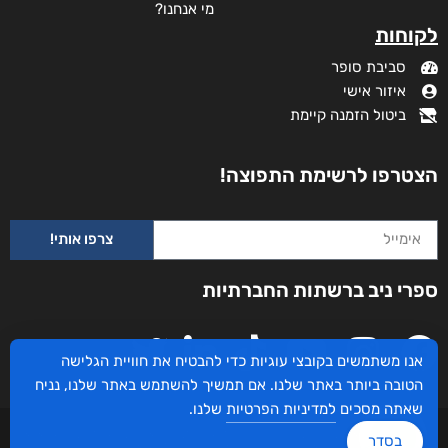
מי אנחנו?
לקוחות
סביבת סופר
איזור אישי
ביטול הזמנה קיימת
הצטרפו לרשימת התפוצה!
צרפו אותי!
ספרי ניב ברשתות החברתיות
אנו משתמשים בקובצי עוגיות כדי להבטיח את חוויית הגלישה
הטובה ביותר באתר שלנו. אם תמשיך להשתמש באתר שלנו, נניח
שאתה מסכים
למדיניות הפרטיות
שלנו.
עיצוב ובניית האתר: ספרי ניב © כל הזכויות שמורות. בוקסאי טכנולוגיות בע"מ שד אבא
בסדר
אבן 16 הרצליה 4672534, מדינת ישראל