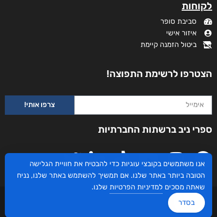
לקוחות
סביבת סופר
איזור אישי
ביטול הזמנה קיימת
הצטרפו לרשימת התפוצה!
צרפו אותי!
ספרי ניב ברשתות החברתיות
אנו משתמשים בקובצי עוגיות כדי להבטיח את חוויית הגלישה
הטובה ביותר באתר שלנו. אם תמשיך להשתמש באתר שלנו, נניח
שאתה מסכים
למדיניות הפרטיות
שלנו.
עיצוב ובניית האתר: ספרי ניב © כל הזכויות שמורות. בוקסאי טכנולוגיות בע"מ שד אבא
בסדר
אבן 16 הרצליה 4672534, מדינת ישראל