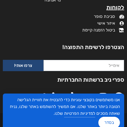
מי אנחנו?
לקוחות
סביבת סופר
איזור אישי
ביטול הזמנה קיימת
הצטרפו לרשימת התפוצה!
צרפו אותי!
ספרי ניב ברשתות החברתיות
אנו משתמשים בקובצי עוגיות כדי להבטיח את חוויית הגלישה
הטובה ביותר באתר שלנו. אם תמשיך להשתמש באתר שלנו, נניח
שאתה מסכים
למדיניות הפרטיות
שלנו.
עיצוב ובניית האתר: ספרי ניב © כל הזכויות שמורות. בוקסאי טכנולוגיות בע"מ שד אבא
בסדר
אבן 16 הרצליה 4672534, מדינת ישראל