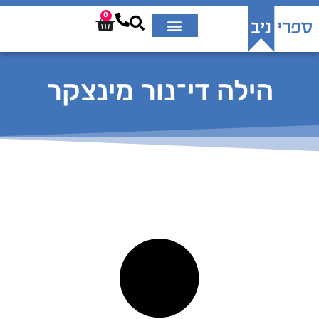
0
הילה די־נור מינצקר