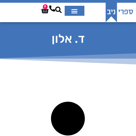
0
ד. אלון