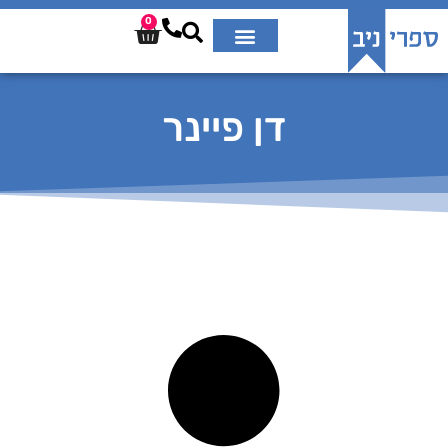
0
דן פיינר