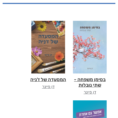
בסימן משפחה -
המסעדה של ז'ניה
שתי נובלות
דן פיינר
דן פיינר