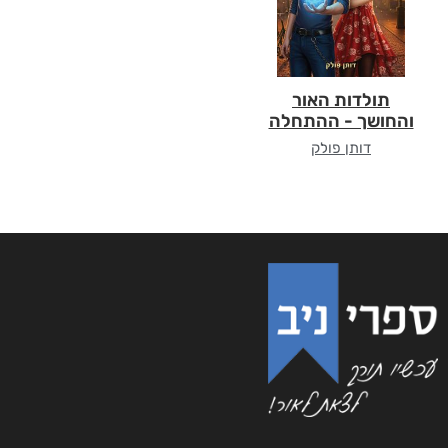
תולדות האור
והחושך - ההתחלה
דותן פולק