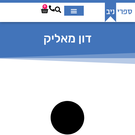
0
דון מאליק