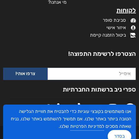
מי אנחנו?
לקוחות
סביבת סופר
איזור אישי
ביטול הזמנה קיימת
הצטרפו לרשימת התפוצה!
צרפו אותי!
ספרי ניב ברשתות החברתיות
אנו משתמשים בקובצי עוגיות כדי להבטיח את חוויית הגלישה
הטובה ביותר באתר שלנו. אם תמשיך להשתמש באתר שלנו, נניח
שאתה מסכים
למדיניות הפרטיות
שלנו.
עיצוב ובניית האתר: ספרי ניב © כל הזכויות שמורות. בוקסאי טכנולוגיות בע"מ שד אבא
בסדר
אבן 16 הרצליה 4672534, מדינת ישראל