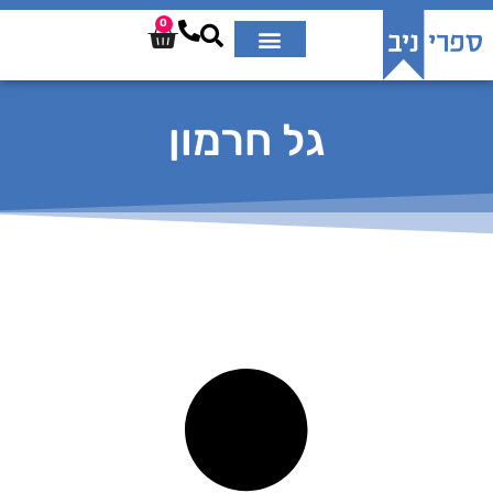
0
גל חרמון