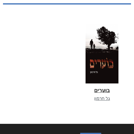
בוערים
גל חרמון