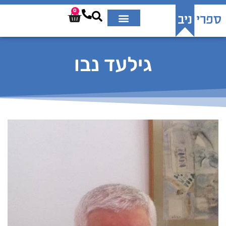
0
גילעד נבו