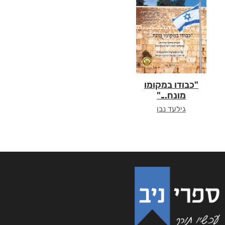
"כבודו במקומו
מונח..."
גילעד נבו