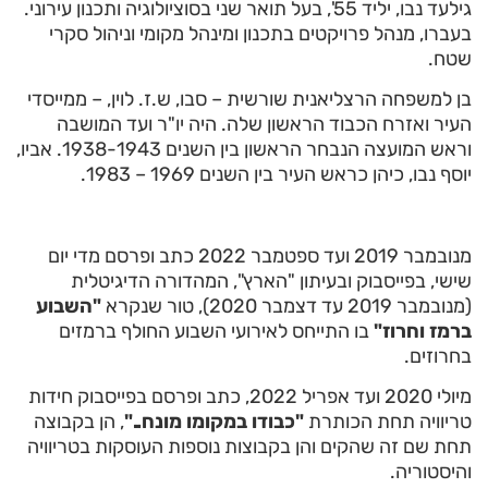
גילעד נבו, יליד 55', בעל תואר שני בסוציולוגיה ותכנון עירוני.
בעברו, מנהל פרויקטים בתכנון ומינהל מקומי וניהול סקרי
שטח.
בן למשפחה הרצליאנית שורשית – סבו, ש.ז. לוין, – ממייסדי
העיר ואזרח הכבוד הראשון שלה. היה יו"ר ועד המושבה
וראש המועצה הנבחר הראשון בין השנים 1938-1943. אביו,
יוסף נבו, כיהן כראש העיר בין השנים 1969 – 1983.
מנובמבר 2019 ועד ספטמבר 2022 כתב ופרסם מדי יום
שישי, בפייסבוק ובעיתון "הארץ", המהדורה הדיגיטלית
(מנובמבר 2019 עד דצמבר 2020), טור שנקרא
"השבוע
ברמז וחרוז"
בו התייחס לאירועי השבוע החולף ברמזים
בחרוזים.
מיולי 2020 ועד אפריל 2022, כתב ופרסם בפייסבוק חידות
טריוויה תחת הכותרת
"כבודו במקומו מונח.."
, הן בקבוצה
תחת שם זה שהקים והן בקבוצות נוספות העוסקות בטריוויה
והיסטוריה.