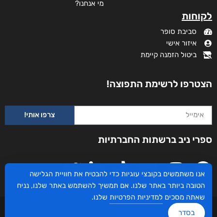
מי אנחנו?
לקוחות
סביבת סופר
איזור אישי
ביטול הזמנה קיימת
הצטרפו לרשימת התפוצה!
צרפו אותי!
ספרי ניב ברשתות החברתיות
אנו משתמשים בקובצי עוגיות כדי להבטיח את חוויית הגלישה
הטובה ביותר באתר שלנו. אם תמשיך להשתמש באתר שלנו, נניח
שאתה מסכים
למדיניות הפרטיות
שלנו.
עיצוב ובניית האתר: ספרי ניב © כל הזכויות שמורות. בוקסאי טכנולוגיות בע"מ שד אבא
בסדר
אבן 16 הרצליה 4672534, מדינת ישראל