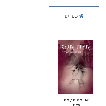
ספרים
את אחותי, את
עצמי