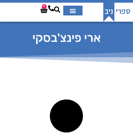
0
ארי פינצ'בסקי