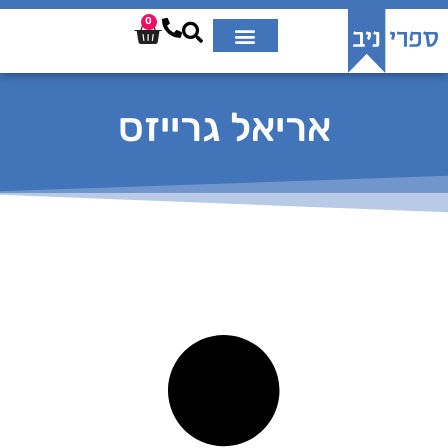
0
אריאל גרייזס