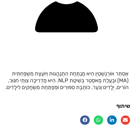
אֶסְתֵּר אוֹרְנְשְׁטֵיְן הִיא מְנַתַּחַת הִתְנַהֲגוּת וְיוֹעֶצֶת מִשְׁפַּחְתִּית
(MA) וּבַעֲלַת מַאסְטֵר בְּשִׁיטַת NLP. הִיא מַדְרִיכָה צִוְתֵי חִנּוּךְ,
הוֹרִים, יְלָדִים וְנֹעַר, כּוֹתֶבֶת סִפּוּרִים וּמְפַתַּחַת מִשְׂחָקִים לִילָדִים.
שיתוף