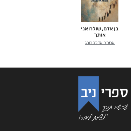
בן אדם, שולח אני
אותך
אסתר אדלסבורג