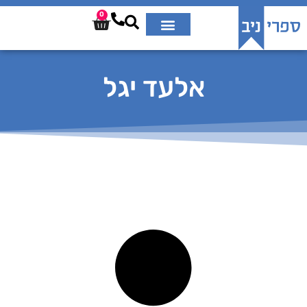
0
אלעד יגל