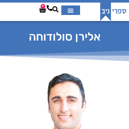
0
אלירן סולודוחה