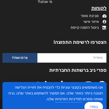
מי אנחנו?
לקוחות
סביבת סופר
איזור אישי
ביטול הזמנה קיימת
הצטרפו לרשימת התפוצה!
צרפו אותי!
ספרי ניב ברשתות החברתיות
אנו משתמשים בקובצי עוגיות כדי להבטיח את חוויית הגלישה
הטובה ביותר באתר שלנו. אם תמשיך להשתמש באתר שלנו, נניח
שאתה מסכים
למדיניות הפרטיות
שלנו.
עיצוב ובניית האתר: ספרי ניב © כל הזכויות שמורות. בוקסאי טכנולוגיות בע"מ שד אבא
בסדר
אבן 16 הרצליה 4672534, מדינת ישראל