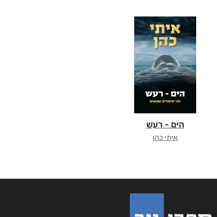
הים - רעש
איתי כהן