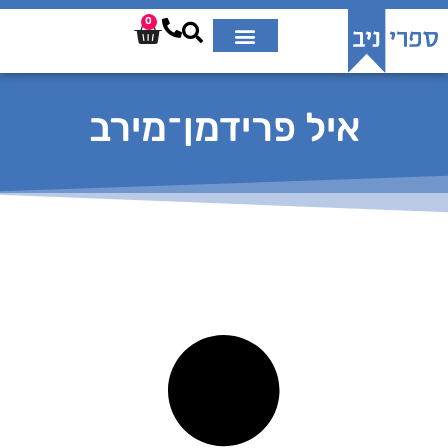
0
איל פרידמן־מירב