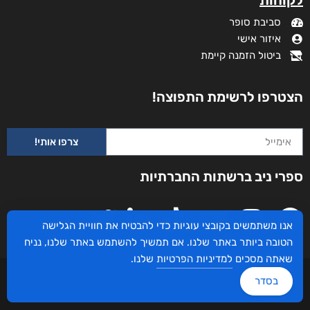
לקוחות
סביבת סופר
איזור אישי
ביטול הזמנה קיימת
הצטרפו לרשימת התפוצה!
צרפו אותי!
ספרי ניב ברשתות החברתיות
אנו משתמשים בקובצי עוגיות כדי להבטיח את חוויית הגלישה
הטובה ביותר באתר שלנו. אם תמשיך להשתמש באתר שלנו, נניח
שאתה מסכים
למדיניות הפרטיות
שלנו.
עיצוב ובניית האתר: ספרי ניב © כל הזכויות שמורות. בוקסאי טכנולוגיות בע"מ שד אבא
בסדר
אבן 16 הרצליה 4672534, מדינת ישראל