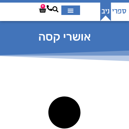
0
אושרי קסה