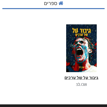
ספרים
גיבור על של ערכים
אורן לוי