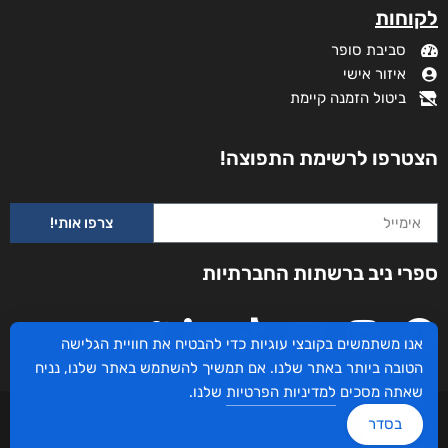
לקוחות
סביבת סופר
איזור אישי
ביטול הזמנה קיימת
הצטרפו לרשימת התפוצה!
צרפו אותי!
ספרי ניב ברשתות החברתיות
אנו משתמשים בקובצי עוגיות כדי להבטיח את חוויית הגלישה
הטובה ביותר באתר שלנו. אם תמשיך להשתמש באתר שלנו, נניח
שאתה מסכים
למדיניות הפרטיות
שלנו.
עיצוב ובניית האתר: ספרי ניב © כל הזכויות שמורות. בוקסאי טכנולוגיות בע"מ שד אבא
בסדר
אבן 16 הרצליה 4672534, מדינת ישראל