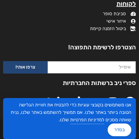
לקוחות
סביבת סופר
איזור אישי
ביטול הזמנה קיימת
הצטרפו לרשימת התפוצה!
צרפו אותי!
ספרי ניב ברשתות החברתיות
אנו משתמשים בקובצי עוגיות כדי להבטיח את חוויית הגלישה
הטובה ביותר באתר שלנו. אם תמשיך להשתמש באתר שלנו, נניח
שאתה מסכים
למדיניות הפרטיות
שלנו.
עיצוב ובניית האתר: ספרי ניב © כל הזכויות שמורות. בוקסאי טכנולוגיות בע"מ שד אבא
בסדר
אבן 16 הרצליה 4672534, מדינת ישראל