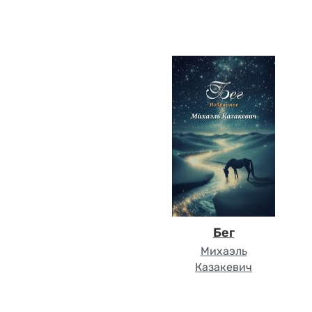
Бег
Михаэль
Казакевич