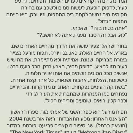
המדינה, הם היו קוראים לערים השונות 'תפוחים'. להגיע
לעיר, לדפוק הופעה, לעשות סמים ולשכב עם בחורה
מקומית היה נחשב לקחת ביס מהתפוח, וניו יורק, היא הייתה
התפוח הגדול".
"אתה בטוח בזה?" שאלתי.
"לא. אבל זה הסבר מעניין, אתה לא חושב?"
בחור ישראלי צעיר עושה את הדרך מהחיים האחרים שם,
בארץ, אל החיים האלה, כאן, בניו יורק. תפוח מורעל מצייר
בצורה מבריקה, שנונה, אמיתית ולא מתיימרת, את מה שיש
לעיר הזו להציע. הדופק מהיר, הצבע חזק, הכל בועט בבטן.
אנשים מכל הסוגים נושמים את אותו אוויר חלומות,
כישלונות, הצלחות, אהבות ושנאות, כל אחד קצת אחרת.
"בשתיקה העיניים נפקחות, והאוזניים מזדקרות, והנחיריים
נפתחים כמו המנהרות שמחברות את העיר לג'רזי
ולברוקלין. רואים, שומעים ומריחים הכול".
תפוח מורעל הוא ספרו השני של אמתי מור. ספרו הראשון
"הצ'אנס האחרון: מסע התאבדות" ראה אור בשנת 2004
(הוצאת כרמל). שני סיפורים קצרים פרי עטו פורסמו במדור
"Metropolitan Diary" בעיתון "The New York Times".