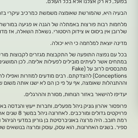
בפועל, לא רק אצלנו אלא בכל העולם.
הבעיה היא, שהמורשת שאומצה משמשת כמרכיב עיקרי בזהו
מלחמות רבות פורצות באמתלה של הגנה או פגיעה במורשת
שלרובן אין ביסוס או צידוק היסטורי. נשאלת השאלה, אז מד
מדינה יוצאת למלחמה כי היא יכולה.
בכל עם נפוצה התופעה של התקבצות מגזרים לקבוצות מורשת
במתחים אשר לעיתים מובילים לפעילות אלימה. לכן המושגי
מתבססים לרוב על (Fake
Conceptions) להצדקתם. רבים מודעים למוזרות ואפי
וההתנהלות שאומצה, אף על פי כן הם לא ישנו אותה משום ש
יעדיפו להישאר באזור הנוחות, מסורת וההרגלים.
פרופסור אהרון גוניק ניהל מפעלים, וחברות ייעוץ והנדסה בא
פרויקטים גדולים 
רמת חובב. היה מרצה באוניברסיטת בן גוריון במדעי הניהול
ספיר. בשנים האחרונות, הוא עסק, עוסק ומרצה בנושאים של א