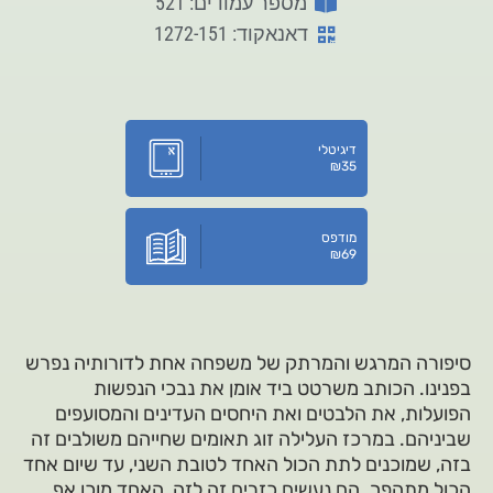
מספר עמודים: 521
דאנאקוד: 1272-151
דיגיטלי
₪
35
מודפס
₪
69
סיפורה המרגש והמרתק של משפחה אחת לדורותיה נפרש
בפנינו. הכותב משרטט ביד אומן את נבכי הנפשות
הפועלות, את הלבטים ואת היחסים העדינים והמסועפים
שביניהם. במרכז העלילה זוג תאומים שחייהם משולבים זה
בזה, שמוכנים לתת הכול האחד לטובת השני, עד שיום אחד
הכול מתהפך. הם נעשים כזרים זה לזה, האחד מוכן אף