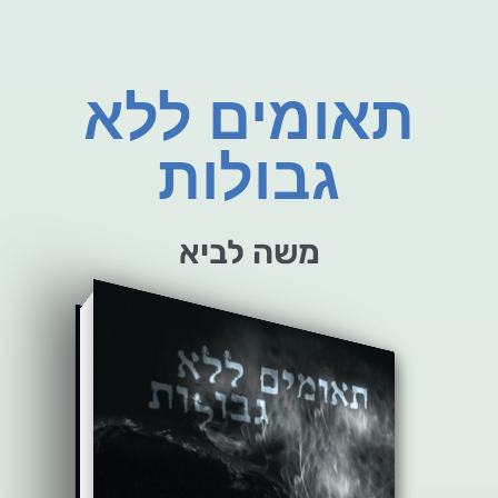
תאומים ללא
גבולות
משה לביא