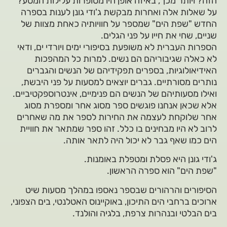
הזה? ויותר מכך, באיזה אופן היו מסופרות עלילות המסע?
על שאלות אלה ואחרות מבקשת ג'ודי גונן לענות בספרה
החדש "שפת הים" שמספר על חוויותיה כאחת מצוות של
שניים, שחי את חייו על פני הגלים.
הספרות העברית לא משופעת בסיפורי ימים ויורדי ים, ודאי
לא כאלה שגיבוריהם הם נשים. למרות כל המהפכות
האידיאולוגיות, בספרים תפקידיהם של הנשים והגברים
נותרים מסורתיים. גברים יוצאים למסעות על פני היבשת,
ואילו מסעותיהם של הנשים הם פנימיים, אינטרוספקטיביים.
אלא שכאן אנחנו פוגשים ספר מסוג אחר ומספרת מסוג
אחר שלוקחת לעצמה את החירות לספר את מה שאחרים
לרוב לא היו מבחינים בו כלל. זהו ספר שמתאר את חוויית
הים כמו שאף גבר לא יכול היה לתאר אותה.
ג'ודי גונן היא פסלת ומטפלת באומנות.
"שפת הים" הוא ספרה הראשון.
הסיפורים והרהורים שבספר נאספו במהלך מסעות שיט
ארוכים ברחבי הים התיכון, באוקיינוס האטלנטי, בים הצפוני,
בים הבלטי ובנהרות צרפת, בלגיה והולנד.